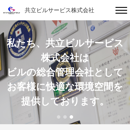
ご 挨 拶
共立ビルサービス株式会社
事 業 案 内
私たち、共立ビルサービス
会 社 情 報
株式会社は
採用Q&A
ビルの総合管理会社として
社員インタビュー
お客様に快適な環境空間を
お問い合わせ
提供しております。
新卒採用情報