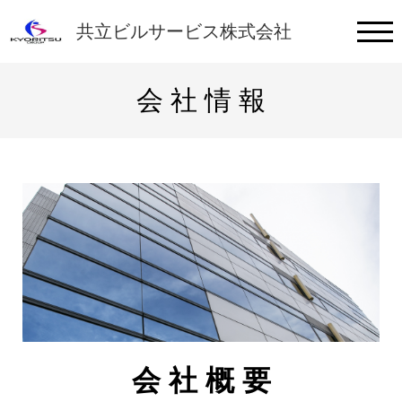
ご 挨 拶
共立ビルサービス株式会社
事 業 案 内
会 社 情 報
会 社 情 報
採用Q&A
社員インタビュー
お問い合わせ
新卒採用情報
会 社 概 要