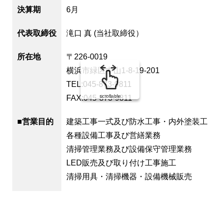
決算期
6月
代表取締役
滝口 真 (当社取締役）
所在地
〒226-0019
横浜市緑区中山1-8-19-201
TEL:045-873-9811
scrollable
FAX:045-873-9811
■営業目的
建築工事一式及び防水工事・内外塗装工事
各種設備工事及び営繕業務
清掃管理業務及び設備保守管理業務
LED販売及び取り付け工事施工
清掃用具・清掃機器・設備機械販売